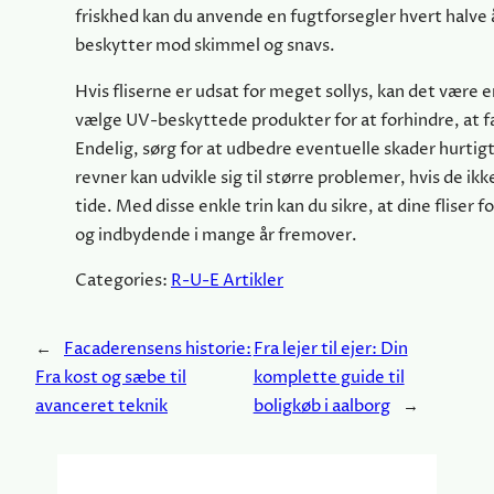
friskhed kan du anvende en fugtforsegler hvert halve 
beskytter mod skimmel og snavs.
Hvis fliserne er udsat for meget sollys, kan det være e
vælge UV-beskyttede produkter for at forhindre, at f
Endelig, sørg for at udbedre eventuelle skader hurtigt
revner kan udvikle sig til større problemer, hvis de ikk
tide. Med disse enkle trin kan du sikre, at dine fliser 
og indbydende i mange år fremover.
Categories:
R-U-E Artikler
←
Facaderensens historie:
Fra lejer til ejer: Din
Fra kost og sæbe til
komplette guide til
avanceret teknik
boligkøb i aalborg
→