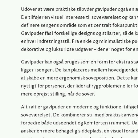
Udover at være praktiske tilbyder gavlpuder også en æ
De tilføjer en visuel interesse til soveværelset og kan
definere sengens område som et centralt fokuspunkt
Gavlpuder fås i forskellige designs og stilarter, så de k
enhver indretningsstil. Fra enkle og minimalistiske pu
dekorative og luksuriøse udgaver – der er noget for 
Gavlpuder kan også bruges som en form for ekstra st
ligger i sengen. De kan placeres mellem hovedgærde
at skabe en mere ergonomisk soveposition. Dette kan
nyttigt for personer, der lider af rygproblemer eller 
mere oprejst stilling, når de sover.
Alt i alt er gavlpuder en moderne og funktionel tilføjel
soveværelset. De kombinerer stil med praktisk anven
forbedre både udseendet og komforten i rummet. U
ønsker en mere behagelig siddeplads, en visuel forandr