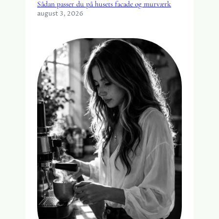
Sådan passer du på husets facade og murværk
august 3, 2026