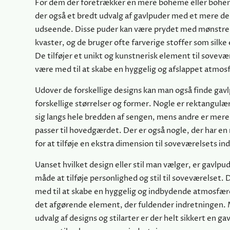
For dem der foretrækker en mere boheme eller boheme
der også et bredt udvalg af gavlpuder med et mere de
udseende. Disse puder kan være prydet med mønstre, 
kvaster, og de bruger ofte farverige stoffer som silke
De tilføjer et unikt og kunstnerisk element til sovevæ
være med til at skabe en hyggelig og afslappet atmos
Udover de forskellige designs kan man også finde gavl
forskellige størrelser og former. Nogle er rektangulæ
sig langs hele bredden af sengen, mens andre er mere
passer til hovedgærdet. Der er også nogle, der har e
for at tilføje en ekstra dimension til soveværelsets in
Uanset hvilket design eller stil man vælger, er gavlpu
måde at tilføje personlighed og stil til soveværelset.
med til at skabe en hyggelig og indbydende atmosfær
det afgørende element, der fuldender indretningen.
udvalg af designs og stilarter er der helt sikkert en ga