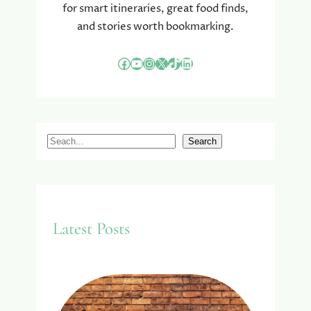
for smart itineraries, great food finds,
and stories worth bookmarking.
Facebook
YouTube
Instagram
X
TikTok
LinkedIn
S
Search
e
a
r
c
Latest Posts
h