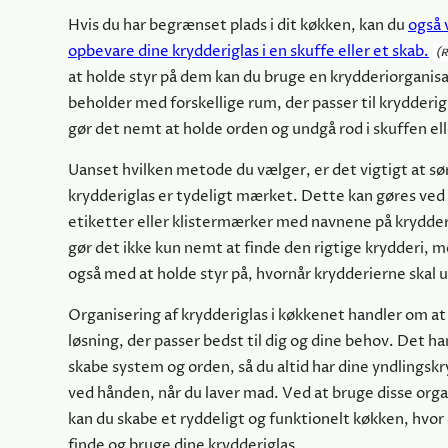
Hvis du har begrænset plads i dit køkken, kan du
også 
opbevare dine krydderiglas i en skuffe eller et skab.
at holde styr på dem kan du bruge en krydderiorganisa
beholder med forskellige rum, der passer til krydderi
gør det nemt at holde orden og undgå rod i skuffen ell
Uanset hvilken metode du vælger, er det vigtigt at sør
krydderiglas er tydeligt mærket. Dette kan gøres ved
etiketter eller klistermærker med navnene på krydde
gør det ikke kun nemt at finde den rigtige krydderi, 
også med at holde styr på, hvornår krydderierne skal u
Organisering af krydderiglas i køkkenet handler om at
løsning, der passer bedst til dig og dine behov. Det h
skabe system og orden, så du altid har dine yndlingskr
ved hånden, når du laver mad. Ved at bruge disse orga
kan du skabe et ryddeligt og funktionelt køkken, hvo
finde og bruge dine krydderiglas.