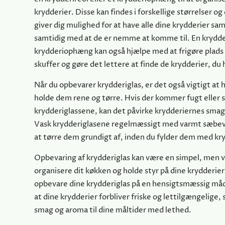
krydderier. Disse kan findes i forskellige størrelser og
giver dig mulighed for at have alle dine krydderier sam
samtidig med at de er nemme at komme til. En krydder
krydderiophæng kan også hjælpe med at frigøre plads i
skuffer og gøre det lettere at finde de krydderier, du 
Når du opbevarer krydderiglas, er det også vigtigt at 
holde dem rene og tørre. Hvis der kommer fugt eller s
krydderiglassene, kan det påvirke krydderiernes sma
Vask krydderiglasene regelmæssigt med varmt sæbev
at tørre dem grundigt af, inden du fylder dem med kry
Opbevaring af krydderiglas kan være en simpel, men vi
organisere dit køkken og holde styr på dine krydderier
opbevare dine krydderiglas på en hensigtsmæssig måd
at dine krydderier forbliver friske og lettilgængelige, s
smag og aroma til dine måltider med lethed.