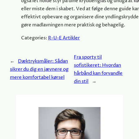
også let holde styr på dine krydderiglas og undgå at k
eller miste dem i skabet. Ved at følge denne guide k
effektivt opbevare og organisere dine yndlingskrydderi
gøre madlavningen mere praktisk og behagelig.
Categories:
R-U-E Artikler
Fra sporty til
←
Dæktryksmåler: Sådan
sofistikeret: Hvordan
sikrer du dig en jævnere og
hårbånd kan forvandle
mere komfortabel kørsel
din stil
→