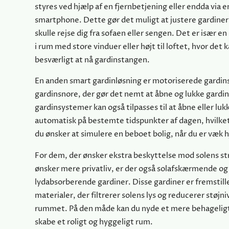
styres ved hjælp af en fjernbetjening eller endda via e
smartphone. Dette gør det muligt at justere gardine
skulle rejse dig fra sofaen eller sengen. Det er især en
i rum med store vinduer eller højt til loftet, hvor det 
besværligt at nå gardinstangen.
En anden smart gardinløsning er motoriserede gardins
gardinsnore, der gør det nemt at åbne og lukke gardi
gardinsystemer kan også tilpasses til at åbne eller lu
automatisk på bestemte tidspunkter af dagen, hvilket 
du ønsker at simulere en beboet bolig, når du er væk
For dem, der ønsker ekstra beskyttelse mod solens str
ønsker mere privatliv, er der også solafskærmende og
lydabsorberende gardiner. Disse gardiner er fremstille
materialer, der filtrerer solens lys og reducerer støjni
rummet. På den måde kan du nyde et mere behageligt
skabe et roligt og hyggeligt rum.