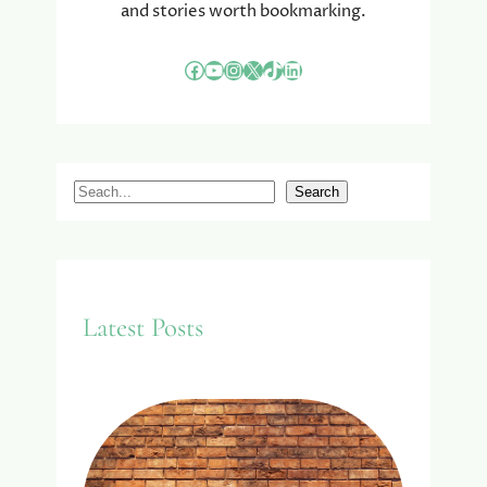
and stories worth bookmarking.
Facebook
YouTube
Instagram
X
TikTok
LinkedIn
S
Search
e
a
r
c
Latest Posts
h