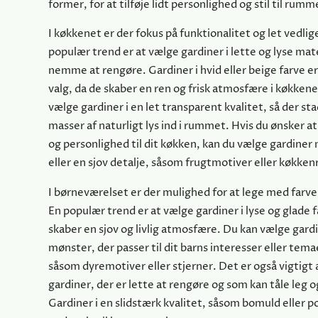
former, for at tilføje lidt personlighed og stil til rumm
I køkkenet er der fokus på funktionalitet og let vedli
populær trend er at vælge gardiner i lette og lyse mat
nemme at rengøre. Gardiner i hvid eller beige farve e
valg, da de skaber en ren og frisk atmosfære i køkken
vælge gardiner i en let transparent kvalitet, så der s
masser af naturligt lys ind i rummet. Hvis du ønsker at t
og personlighed til dit køkken, kan du vælge gardine
eller en sjov detalje, såsom frugtmotiver eller køkke
I børneværelset er der mulighed for at lege med farv
En populær trend er at vælge gardiner i lyse og glade 
skaber en sjov og livlig atmosfære. Du kan vælge gard
mønster, der passer til dit barns interesser eller tem
såsom dyremotiver eller stjerner. Det er også vigtigt
gardiner, der er lette at rengøre og som kan tåle leg o
Gardiner i en slidstærk kvalitet, såsom bomuld eller po