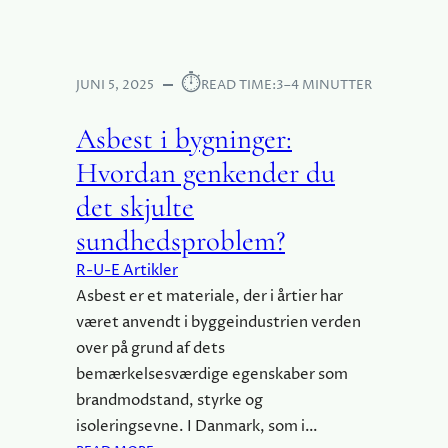
D
Y
R
I
G
E
N
G
R
T
⏱︎
E
JUNI 5, 2025
READ TIME:
3–4 MINUTTER
D
E
O
U
R
G
Asbest i bygninger:
E
R
S
N
A
Hvordan genkender du
T
M
S
I
A
det skjulte
S
L
R
E
sundhedsproblem?
:
K
S
I
R-U-E Artikler
Å
S
Asbest er et materiale, der i årtier har
D
E
været anvendt i byggeindustrien verden
A
P
over på grund af dets
N
Å
V
E
bemærkelsesværdige egenskaber som
Æ
N
brandmodstand, styrke og
L
W
isoleringsevne. I Danmark, som i…
G
E