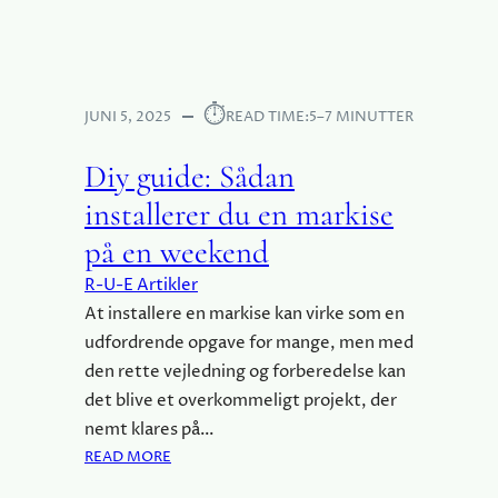
L
R
T
I
A
T
G
S
E
E
O
B
H
⏱︎
L
JUNI 5, 2025
READ TIME:
5–7 MINUTTER
R
O
T
A
L
I
Diy guide: Sådan
N
D
L
D
E
installerer du en markise
S
S
L
K
L
på en weekend
S
J
U
E
R-U-E Artikler
O
K
L
At installere en markise kan virke som en
K
D
E
udfordrende opgave for mange, men med
:
R
den rette vejledning og forberedelse kan
H
?
det blive et overkommeligt projekt, der
V
nemt klares på…
O
:
READ MORE
R
D
D