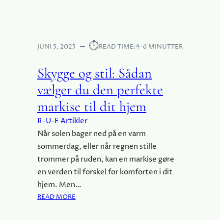
I
A
Y
N
G
M
U
A
⏱︎
I
JUNI 5, 2025
READ TIME:
4–6 MINUTTER
R
D
K
E
Skygge og stil: Sådan
I
:
S
vælger du den perfekte
S
E
Å
R
markise til dit hjem
D
F
R-U-E Artikler
A
O
N
Når solen bager ned på en varm
R
I
V
sommerdag, eller når regnen stille
N
A
trommer på ruden, kan en markise gøre
S
N
en verden til forskel for komforten i dit
T
D
hjem. Men…
A
L
:
READ MORE
L
E
S
L
R
K
E