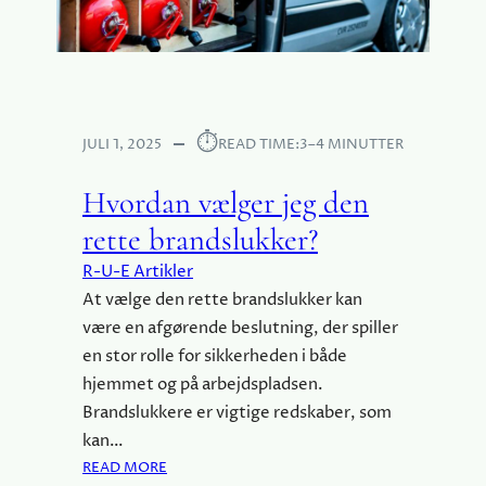
I
C
E
2
.
0
⏱︎
JULI 1, 2025
READ TIME:
3–4 MINUTTER
:
H
Hvordan vælger jeg den
V
rette brandslukker?
O
R
R-U-E Artikler
D
At vælge den rette brandslukker kan
A
være en afgørende beslutning, der spiller
N
T
en stor rolle for sikkerheden i både
E
hjemmet og på arbejdspladsen.
K
Brandslukkere er vigtige redskaber, som
N
kan…
O
:
READ MORE
L