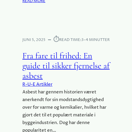
:
READ MORE
E
E
A
R
K
S
D
E
B
U
N
E
D
D
S
E
⏱︎
T
JUNI 5, 2025
READ TIME:
3–4 MINUTTER
N
I
P
B
Fra fare til frihed: En
E
Y
R
guide til sikker fjernelse af
G
F
N
asbest
E
I
K
R-U-E Artikler
N
T
G
Asbest har gennem historien været
E
E
anerkendt for sin modstandsdygtighed
M
R
A
over for varme og kemikalier, hvilket har
:
R
gjort det til et populært materiale i
H
K
byggeindustrien. Dog har denne
V
I
popularitet en…
O