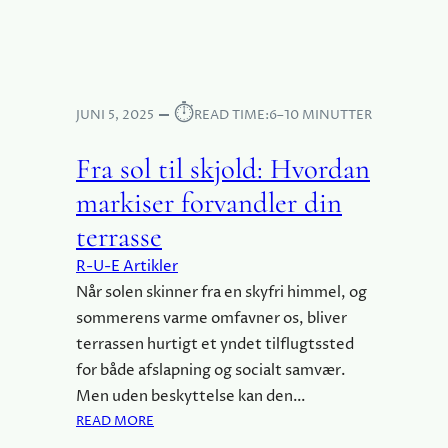
H
O
V
G
O
I
R
R
D
E
⏱︎
A
JUNI 5, 2025
READ TIME:
6–10 MINUTTER
V
N
O
V
Fra sol til skjold: Hvordan
L
Æ
U
markiser forvandler din
L
T
G
terrasse
I
E
O
R-U-E Artikler
R
N
J
Når solen skinner fra en skyfri himmel, og
E
E
sommerens varme omfavner os, bliver
R
G
E
terrassen hurtigt et yndet tilflugtssted
D
R
for både afslapning og socialt samvær.
E
V
Men uden beskyttelse kan den…
N
E
:
READ MORE
R
D
F
E