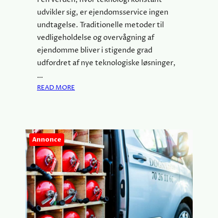
udvikler sig, er ejendomsservice ingen
undtagelse. Traditionelle metoder til
vedligeholdelse og overvågning af
ejendomme bliver i stigende grad
udfordret af nye teknologiske løsninger,
…
:
READ MORE
E
J
E
N
Annonce
D
O
M
S
S
E
R
V