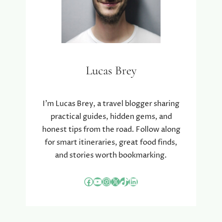
T
Æ
F
L
J
G
E
E
R
R
N
D
E
U
Lucas Brey
L
R
S
I
E
G
I’m Lucas Brey, a travel blogger sharing
:
T
practical guides, hidden gems, and
M
I
honest tips from the road. Follow along
U
G
for smart itineraries, great food finds,
L
T
I
V
and stories worth bookmarking.
G
E
H
D
Facebook
YouTube
Instagram
X
TikTok
LinkedIn
E
A
D
S
E
B
R
E