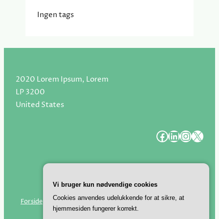
Ingen tags
2020 Lorem Ipsum, Lorem
LP 3200
United States
#
#
#
#
Vi bruger kun nødvendige cookies
Cookies anvendes udelukkende for at sikre, at
Forside
Tips
Projekter i hjemmet
R-U-E Artikler
hjemmesiden fungerer korrekt.