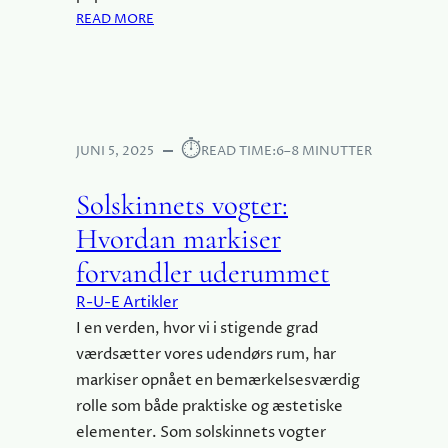
S
R
:
READ MORE
E
D
F
T
A
R
I
N
A
L
G
F
D
E
A
I
⏱︎
N
R
JUNI 5, 2025
READ TIME:
6–8 MINUTTER
T
K
E
H
E
T
Solskinnets vogter:
J
N
I
E
Hvordan markiser
D
L
M
E
F
forvandler uderummet
R
R
R-U-E Artikler
D
I
U
H
I en verden, hvor vi i stigende grad
D
E
værdsætter vores udendørs rum, har
E
D
markiser opnået en bemærkelsesværdig
T
:
rolle som både praktiske og æstetiske
S
E
elementer. Som solskinnets vogter
K
N