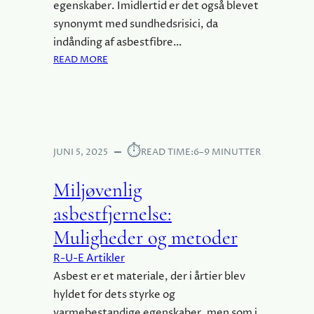
?
L
H
egenskaber. Imidlertid er det også blevet
S
V
synonymt med sundhedsrisici, da
E
O
indånding af asbestfibre…
A
R
:
READ MORE
F
D
G
A
A
Ø
S
N
R
B
M
-
E
A
D
S
R
⏱︎
E
JUNI 5, 2025
READ TIME:
6–9 MINUTTER
T
K
T
I
-
Miljøvenlig
S
S
E
asbestfjernelse:
E
R
L
Muligheder og metoder
F
V
O
R-U-E Artikler
E
R
L
Asbest er et materiale, der i årtier blev
V
L
hyldet for dets styrke og
A
E
N
varmebestandige egenskaber, men som i