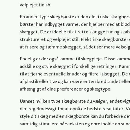
velplejet finish.
En anden type skægbørste er den elektriske skægbørs
børster har indbygget varme, der hjælper med at blød
skægget. De er ideelle til at rette skægget ud og ska
struktureret og velplejet stil. Elektriske skægbørster 
at frisere og tæmme skægget, så det ser mere velsoi
Endelig er der også kamme til skægpleje. Disse kamme e
adskille og style skægget i forskellige retninger. Ka
til at fjerne eventuelle knuder og filtre i skægget. De
af plastik eller træ og kan være enten bredtandet elle
afhængigt af dine præferencer og skægtype.
Uanset hvilken type skægbørste du vælger, er det vigt
den regelmæssigt for at opnå de bedste resultater. V
style dit skæg med en skægbørste kan du forbedre d
samtidig stimulere hårvæksten og opretholde en sun