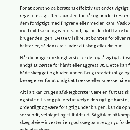
For at opretholde børstens effektivitet er det vigtigt 
regelmæssigt. Rens børsten for hår og produktrester 
dem forsigtigt med fingrene eller med en kam. Vask 
med mild sæbe og varmt vand, og lad den lufttørre hel
bruger den igen. Dette vil sikre, at børsten forbliver re
bakterier, så den ikke skader dit skæg eller din hud.
Når du bruger en skægbørste, er det også vigtigt at v
undgå at børste for hårdt eller aggressivt. Dette kan f
både skægget og huden under. Brug i stedet rolige og
bevægelser for at undgå at trække eller knække håren
Alt i alt kan brugen af skægbørster være en fantastisk
og style dit skæg på. Ved at vælge den rigtige børste,
ordentligt og være forsigtig under brugen, kan du opn
ser sundt, velplejet og stilfuldt ud. Så gå ikke på ko
skægpleje – invester i en god skægbørste og nyd ford