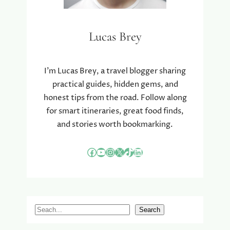
Lucas Brey
I’m Lucas Brey, a travel blogger sharing
practical guides, hidden gems, and
honest tips from the road. Follow along
for smart itineraries, great food finds,
and stories worth bookmarking.
Facebook
YouTube
Instagram
X
TikTok
LinkedIn
S
Search
e