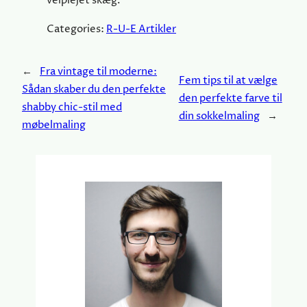
velplejet skæg.
Categories:
R-U-E Artikler
←
Fra vintage til moderne:
Fem tips til at vælge
Sådan skaber du den perfekte
den perfekte farve til
shabby chic-stil med
din sokkelmaling
→
møbelmaling