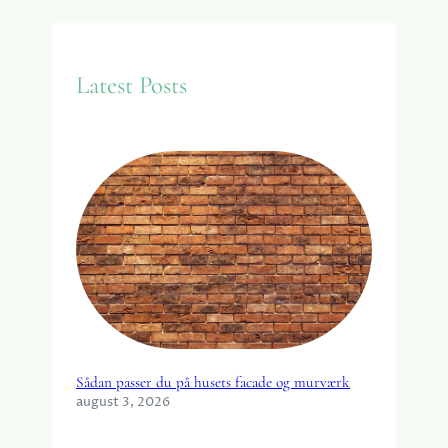
a
r
c
Latest Posts
h
Sådan passer du på husets facade og murværk
august 3, 2026