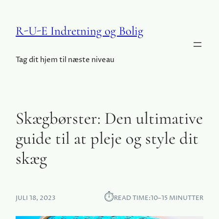
R-U-E Indretning og Bolig
Tag dit hjem til næste niveau
Skægbørster: Den ultimative
guide til at pleje og style dit
skæg
⏱︎
JULI 18, 2023
READ TIME:
10–15 MINUTTER