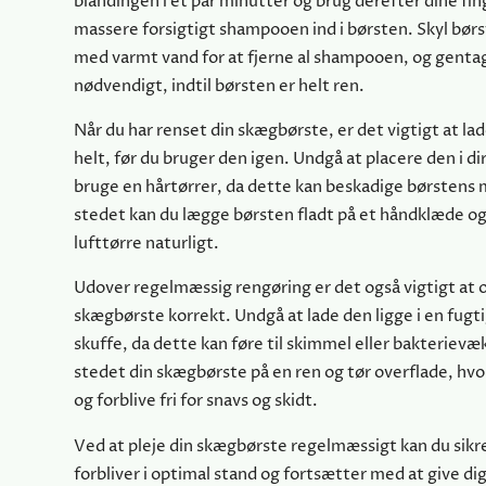
blandingen i et par minutter og brug derefter dine fing
massere forsigtigt shampooen ind i børsten. Skyl bør
med varmt vand for at fjerne al shampooen, og gent
nødvendigt, indtil børsten er helt ren.
Når du har renset din skægbørste, er det vigtigt at la
helt, før du bruger den igen. Undgå at placere den i dir
bruge en hårtørrer, da dette kan beskadige børstens m
stedet kan du lægge børsten fladt på et håndklæde og
lufttørre naturligt.
Udover regelmæssig rengøring er det også vigtigt at 
skægbørste korrekt. Undgå at lade den ligge i en fugti
skuffe, da dette kan føre til skimmel eller bakterievæ
stedet din skægbørste på en ren og tør overflade, hvor
og forblive fri for snavs og skidt.
Ved at pleje din skægbørste regelmæssigt kan du sikre
forbliver i optimal stand og fortsætter med at give di