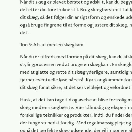
Når dit skæg er blevet børstet og adskilt, kan du beg
det efter din foretrukne stil. Brug skægbørsten til at 
dit skæg, så det følger din ansigtsform og ønskede u
også bruge fingrene til at forme og justere dit skæg,
det.
Trin 5: Afslut med en skægkam
Når du er tilfreds med formen på dit skæg, kan du afsl
stylingprocessen ved at bruge en skægkam. En skægk
med at glatte og rette dit skæg yderligere, samtidig 
fjerner eventuelle løse hårstrå. Kør skægkammen for
dit skæg for at sikre, at det ser velplejet og velordnet
Husk, at det kan tage tid og øvelse at blive fortrolig m
skæg med en skægbørste. Vær tålmodig og eksperim
forskellige teknikker og produkter, indtil du finder den
der fungerer bedst for dig. Med regelmæssig pleje og 
opnå det perfekte skæg udseende, der vil imponere al