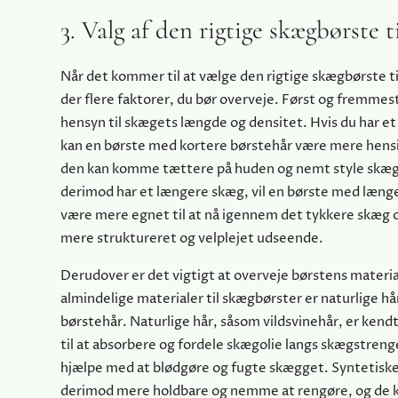
3. Valg af den rigtige skægbørste t
Når det kommer til at vælge den rigtige skægbørste til
der flere faktorer, du bør overveje. Først og fremmest
hensyn til skægets længde og densitet. Hvis du har et
kan en børste med kortere børstehår være mere hens
den kan komme tættere på huden og nemt style skæg
derimod har et længere skæg, vil en børste med læng
være mere egnet til at nå igennem det tykkere skæg o
mere struktureret og velplejet udseende.
Derudover er det vigtigt at overveje børstens materi
almindelige materialer til skægbørster er naturlige hå
børstehår. Naturlige hår, såsom vildsvinehår, er kend
til at absorbere og fordele skægolie langs skægstrenge
hjælpe med at blødgøre og fugte skægget. Syntetiske
derimod mere holdbare og nemme at rengøre, og de 