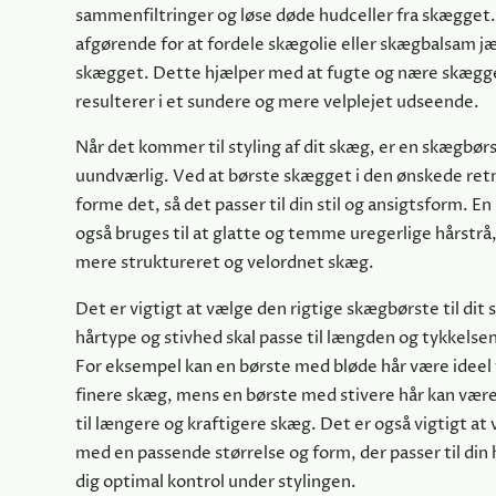
sammenfiltringer og løse døde hudceller fra skægget.
afgørende for at fordele skægolie eller skægbalsam jæ
skægget. Dette hjælper med at fugte og nære skægge
resulterer i et sundere og mere velplejet udseende.
Når det kommer til styling af dit skæg, er en skægbør
uundværlig. Ved at børste skægget i den ønskede ret
forme det, så det passer til din stil og ansigtsform. 
også bruges til at glatte og temme uregerlige hårstrå,
mere struktureret og velordnet skæg.
Det er vigtigt at vælge den rigtige skægbørste til dit
hårtype og stivhed skal passe til længden og tykkelsen
For eksempel kan en børste med bløde hår være ideel t
finere skæg, mens en børste med stivere hår kan vær
til længere og kraftigere skæg. Det er også vigtigt at
med en passende størrelse og form, der passer til din 
dig optimal kontrol under stylingen.