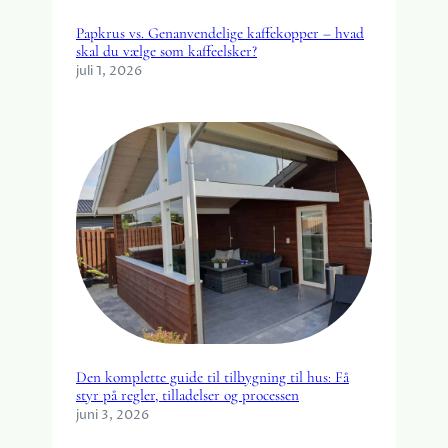
Papkrus vs. Genanvendelige kaffekopper – hvad
skal du vælge som kaffeelsker?
juli 1, 2026
Den komplette guide til tilbygning til hus: Få
styr på regler, tilladelser og processen
juni 3, 2026