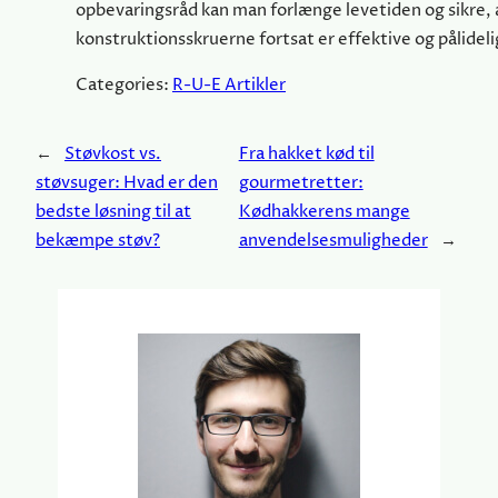
opbevaringsråd kan man forlænge levetiden og sikre, 
konstruktionsskruerne fortsat er effektive og pålideli
Categories:
R-U-E Artikler
←
Støvkost vs.
Fra hakket kød til
støvsuger: Hvad er den
gourmetretter:
bedste løsning til at
Kødhakkerens mange
bekæmpe støv?
anvendelsesmuligheder
→