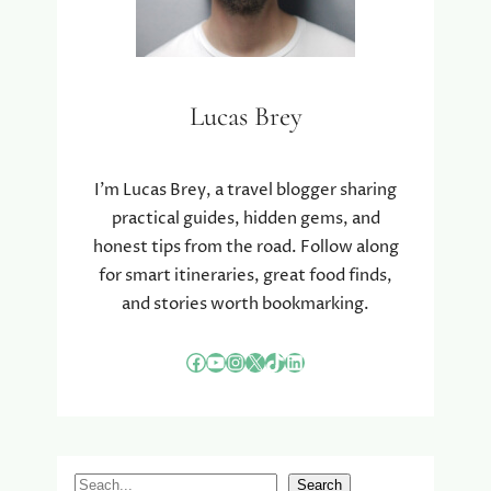
Lucas Brey
I’m Lucas Brey, a travel blogger sharing
practical guides, hidden gems, and
honest tips from the road. Follow along
for smart itineraries, great food finds,
and stories worth bookmarking.
Facebook
YouTube
Instagram
X
TikTok
LinkedIn
S
Search