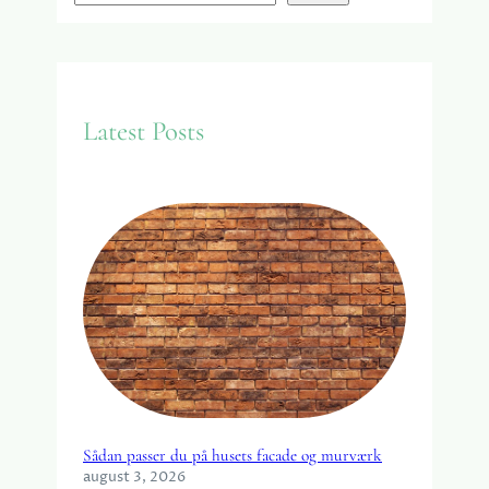
e
a
r
c
Latest Posts
h
Sådan passer du på husets facade og murværk
august 3, 2026