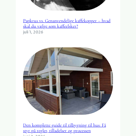
Papkrus vs. Genanvendelige kaffekopper – hvad
skal du vælge som kaffeelsker?
juli 1, 2026
Den komplette guide til tilbygning til hus: Få
styr på regler, tilladelser og processen