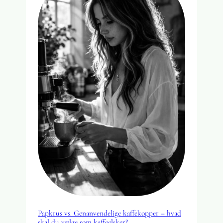
Papkrus vs. Genanvendelige kaffekopper – hvad
skal du vælge som kaffeelsker?