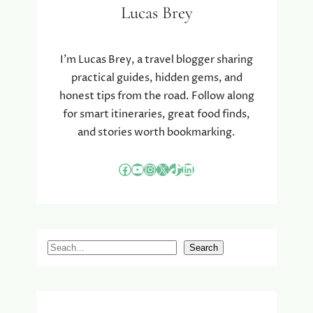
Lucas Brey
I’m Lucas Brey, a travel blogger sharing
practical guides, hidden gems, and
honest tips from the road. Follow along
for smart itineraries, great food finds,
and stories worth bookmarking.
Facebook
YouTube
Instagram
X
TikTok
LinkedIn
S
Search
e
a
r