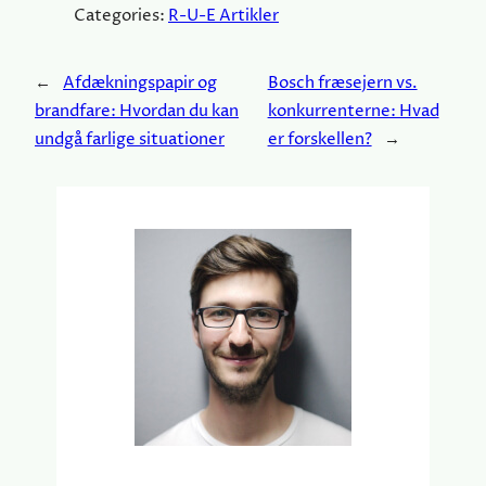
Categories:
R-U-E Artikler
←
Afdækningspapir og
Bosch fræsejern vs.
brandfare: Hvordan du kan
konkurrenterne: Hvad
undgå farlige situationer
er forskellen?
→