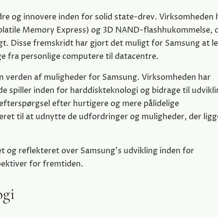
dre og innovere inden for solid state-drev. Virksomheden 
olatile Memory Express) og 3D NAND-flashhukommelse, d
t. Disse fremskridt har gjort det muligt for Samsung at l
ige fra personlige computere til datacentre.
en verden af muligheder for Samsung. Virksomheden har
e spiller inden for harddiskteknologi og bidrage til udvikl
fterspørgsel efter hurtigere og mere pålidelige
ret til at udnytte de udfordringer og muligheder, der ligg
et og reflekteret over Samsung’s udvikling inden for
ektiver for fremtiden.
ogi