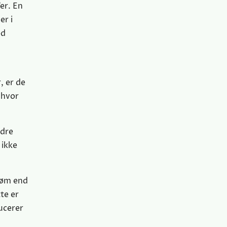
er. En
er i
ed
, er de
 hvor
ndre
 ikke
røm end
te er
ucerer