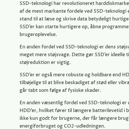
SSD-teknologi har revolutioneret harddiskmarkede
af de mest markante fordele ved SSD-teknologi e
stand til at læse og skrive data betydeligt hurt
SSD’er kan starte hurtigere op, åbne programmer 
brugeroplevelse.
En anden fordel ved SSD-teknologi er dens støjsv
meget mere støjsvage. Dette gør SSD’er ideelle t
støjreduktion er vigtig.
SSD’er er også mere robuste og holdbare end HDD
tilbøjelige til at blive beskadiget af stød eller vi
går tabt som følge af fysiske skader.
En anden væsentlig fordel ved SSD-teknologi er
HDD’er, hvilket fører til længere batterilevetid
ikke kun godt for brugerne, der får længere brug
energiforbruget og CO2-udledningen.