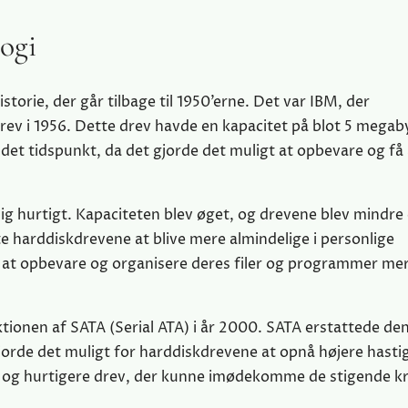
ogi
torie, der går tilbage til 1950’erne. Det var IBM, der
rev i 1956. Dette drev havde en kapacitet på blot 5 megab
å det tidspunkt, da det gjorde det muligt at opbevare og f
ig hurtigt. Kapaciteten blev øget, og drevene blev mindre
e harddiskdrevene at blive mere almindelige i personlige
e at opbevare og organisere deres filer og programmer me
ionen af ​​SATA (Serial ATA) i år 2000. SATA erstattede de
gjorde det muligt for harddiskdrevene at opnå højere hast
e og hurtigere drev, der kunne imødekomme de stigende kr