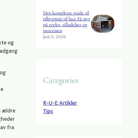
Den komplette guide til
tilbygning til hus: Få styr
på regler, tilladelser og
processen
juni 3, 2026
yte og
å adgang
 og
Categories
re
R-U-E Artikler
n ældre
Tips
igheder
av fra