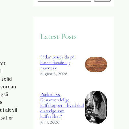
e
a
r
c
Latest Posts
h
Sådan passer du på
husets facade og
ret
murværk
il
august 3, 2026
 solid
 hvordan
også
Papkrus vs.
Genanvendelige
e
kaffekopper – hvad skal
 alt vil
du vælge som
kaffeelsker?
sat er
juli 1, 2026