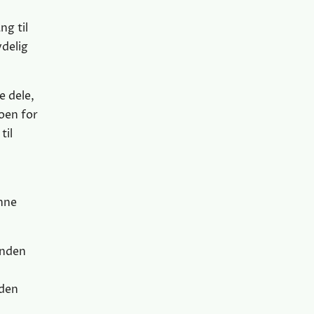
ng til
ydelig
e dele,
koen for
til
enne
inden
eden