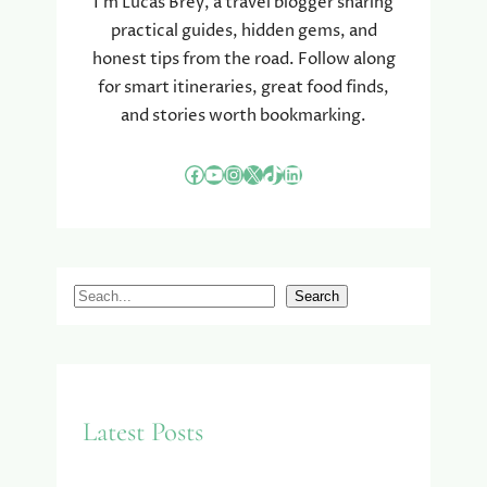
I’m Lucas Brey, a travel blogger sharing
practical guides, hidden gems, and
honest tips from the road. Follow along
for smart itineraries, great food finds,
and stories worth bookmarking.
Facebook
YouTube
Instagram
X
TikTok
LinkedIn
S
Search
e
a
r
c
Latest Posts
h