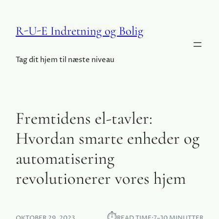
R-U-E Indretning og Bolig
Tag dit hjem til næste niveau
Fremtidens el-tavler:
Hvordan smarte enheder og
automatisering
revolutionerer vores hjem
⏱︎
OKTOBER 29, 2023
READ TIME:
7–10 MINUTTER