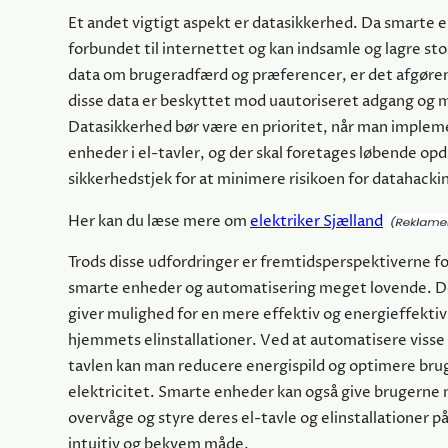
Et andet vigtigt aspekt er datasikkerhed. Da smarte 
forbundet til internettet og kan indsamle og lagre s
data om brugeradfærd og præferencer, er det afgørend
disse data er beskyttet mod uautoriseret adgang og 
Datasikkerhed bør være en prioritet, når man imple
enheder i el-tavler, og der skal foretages løbende op
sikkerhedstjek for at minimere risikoen for datahackin
Her kan du læse mere om
elektriker Sjælland
Trods disse udfordringer er fremtidsperspektiverne fo
smarte enheder og automatisering meget lovende. D
giver mulighed for en mere effektiv og energieffektiv 
hjemmets elinstallationer. Ved at automatisere visse 
tavlen kan man reducere energispild og optimere bru
elektricitet. Smarte enheder kan også give brugerne 
overvåge og styre deres el-tavle og elinstallationer p
intuitiv og bekvem måde.