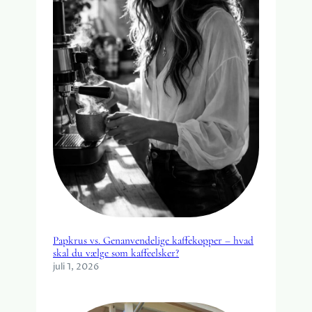
Papkrus vs. Genanvendelige kaffekopper – hvad
skal du vælge som kaffeelsker?
juli 1, 2026