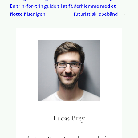
En trin-for-trin guide til at få
derhjemme med et
flotte fliser igen
futuristisk løbebånd
→
Lucas Brey